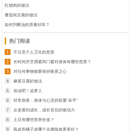
红烧肉的做法
番茄炖豆腐的做法
如何判断油的质量好坏？
热门阅读
1
不注意个人卫生的危害
2
长时间开空调紧闭门窗对身体有哪些危害？
3
对任何事物都要保持敬畏之心
4
麻婆豆腐的做法
5
加油吧！追梦人
6
经常熬夜：身体与心灵的双重“杀手”
7
从羡慕到成长，成长背后的驱动力
8
土豆有哪些营养价值？
9
陈皮和橘子皮哪个去膻味效果更好？