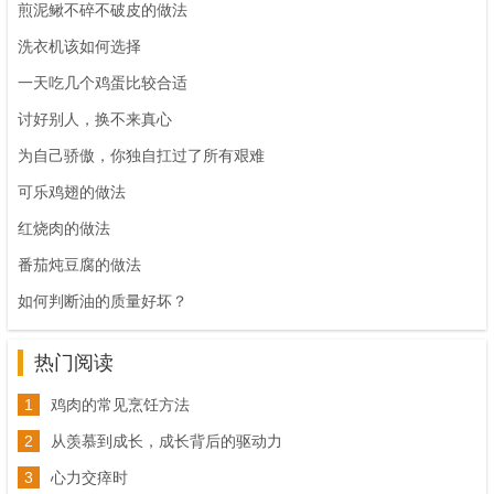
煎泥鳅不碎不破皮的做法
洗衣机该如何选择
一天吃几个鸡蛋比较合适
讨好别人，换不来真心
为自己骄傲，你独自扛过了所有艰难
可乐鸡翅的做法
红烧肉的做法
番茄炖豆腐的做法
如何判断油的质量好坏？
热门阅读
1
鸡肉的常见烹饪方法
2
从羡慕到成长，成长背后的驱动力
3
​心力交瘁时