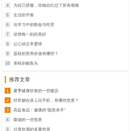
4
为自己骄傲，你独自扛过了所有艰难
5
生活的平衡
6
论学习中的勤奋与吃苦
7
珍惜每一刻的美好
8
让心动主宰爱情
9
荔枝的营养价值有哪些？
10
美味剁椒鱼头
推荐文章
1
夏季健康饮食的一些建议
2
经常躺在床上玩手机，有哪些危害？
3
高盐食品：健康的“隐形杀手”
4
吸烟的一些危害
5
过度饮酒的多重危害