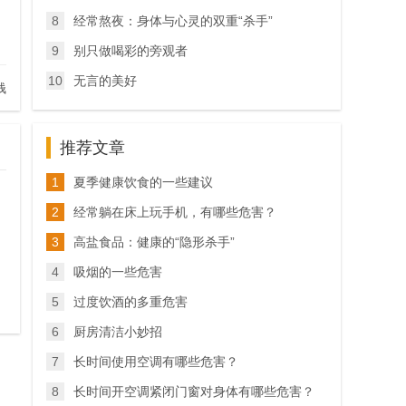
8
经常熬夜：身体与心灵的双重“杀手”
9
别只做喝彩的旁观者
10
无言的美好
钱
推荐文章
1
夏季健康饮食的一些建议
2
经常躺在床上玩手机，有哪些危害？
3
高盐食品：健康的“隐形杀手”
4
吸烟的一些危害
5
过度饮酒的多重危害
6
厨房清洁小妙招
7
长时间使用空调有哪些危害？
8
长时间开空调紧闭门窗对身体有哪些危害？