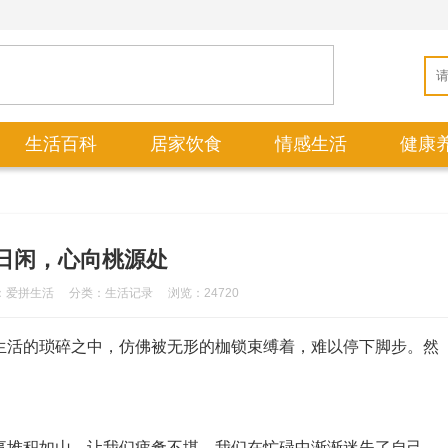
生活百科
居家饮食
情感生活
健康
日闲，心向桃源处
：爱拼生活
分类：
生活记录
浏览：24720
生活的琐碎之中，仿佛被无形的枷锁束缚着，难以停下脚步。然
事堆积如山，让我们疲惫不堪。我们在忙碌中渐渐迷失了自己，