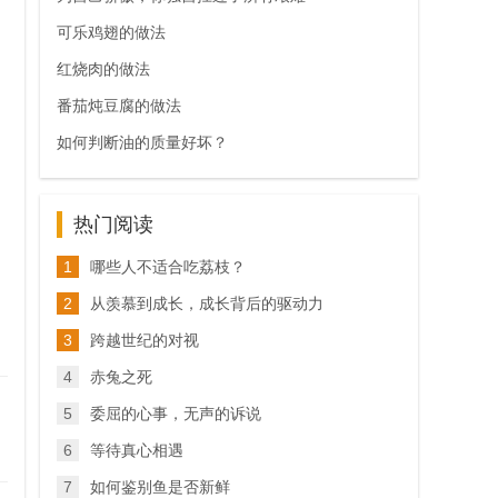
可乐鸡翅的做法
红烧肉的做法
番茄炖豆腐的做法
如何判断油的质量好坏？
热门阅读
1
哪些人不适合吃荔枝？
2
从羡慕到成长，成长背后的驱动力
3
跨越世纪的对视
4
赤兔之死
5
委屈的心事，无声的诉说
6
等待真心相遇
7
如何鉴别鱼是否新鲜