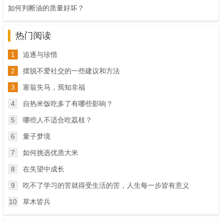
如何判断油的质量好坏？
热门阅读
1
追逐与珍惜
2
摆脱不爱社交的一些建议和方法
3
塞翁失马，焉知非福
4
自热米饭吃多了有哪些影响？
5
哪些人不适合吃荔枝？
6
量子梦境
7
如何挑选优质大米
8
在失望中成长
9
吃不了学习的苦就得受生活的苦，人生每一步皆有意义
10
草木皆兵