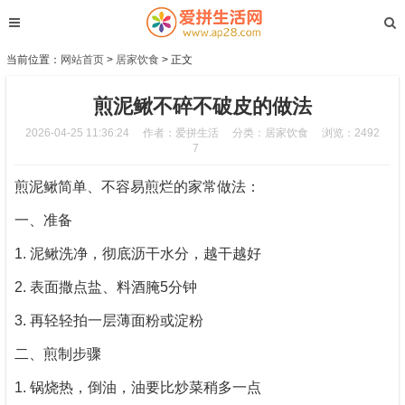
当前位置：
网站首页
>
居家饮食
> 正文
煎泥鳅不碎不破皮的做法
2026-04-25 11:36:24
作者：爱拼生活
分类：
居家饮食
浏览：2492
7
煎泥鳅简单、不容易煎烂的家常做法：
一、准备
1. 泥鳅洗净，彻底沥干水分，越干越好
2. 表面撒点盐、料酒腌5分钟
3. 再轻轻拍一层薄面粉或淀粉
二、煎制步骤
1. 锅烧热，倒油，油要比炒菜稍多一点