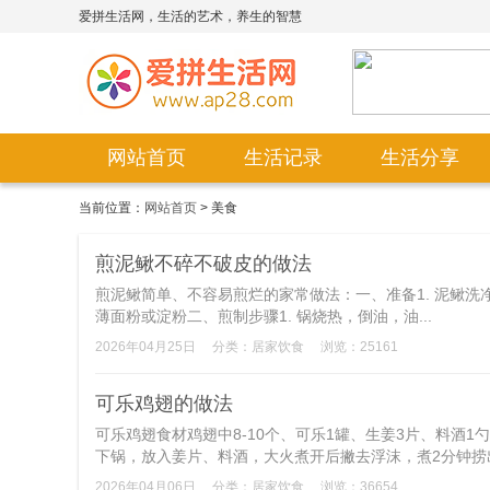
爱拼生活网，生活的艺术，养生的智慧
网站首页
生活记录
生活分享
当前位置：
网站首页
> 美食
煎泥鳅不碎不破皮的做法
煎泥鳅简单、不容易煎烂的家常做法：一、准备1. 泥鳅洗净
薄面粉或淀粉二、煎制步骤1. 锅烧热，倒油，油...
2026年04月25日
分类：
居家饮食
浏览：25161
可乐鸡翅的做法
可乐鸡翅食材鸡翅中8-10个、可乐1罐、生姜3片、料酒1
下锅，放入姜片、料酒，大火煮开后撇去浮沫，煮2分钟捞出
2026年04月06日
分类：
居家饮食
浏览：36654