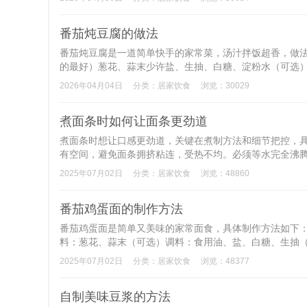
番茄炖豆腐的做法
番茄炖豆腐是一道简单快手的家常菜，汤汁拌饭超香，做法
的最好）葱花、蒜末少许盐、生抽、白糖、淀粉水（可选）食用
2026年04月04日
分类：
居家饮食
浏览：30029
煮面条时如何让面条更劲道
煮面条时想让口感更劲道，关键在煮制方法和细节把控，具
有空间，避免面条拥挤粘连，受热不均。必须等水完全沸腾
2025年07月02日
分类：
居家饮食
浏览：48860
番茄鸡蛋面的制作方法
番茄鸡蛋面是简单又美味的家常面食，具体制作方法如下：食
料：葱花、蒜末（可选）调料：食用油、盐、白糖、生抽（可
2025年07月02日
分类：
居家饮食
浏览：48377
自制美味豆浆的方法