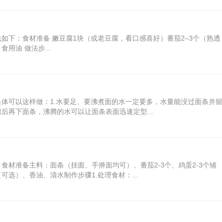
如下：食材准备 嫩豆腐1块（或老豆腐，看口感喜好）番茄2–3个（熟透
油 做法步...
体可以这样做：1.水要足、要沸煮面的水一定要多，水量能没过面条并
后再下面条，沸腾的水可以让面条表面迅速定型...
材准备主料：面条（挂面、手擀面均可）、番茄2-3个、鸡蛋2-3个辅
选）、香油、清水制作步骤1.处理食材：...