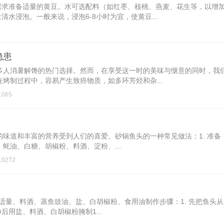
需求准备适量的黄豆。水可选配料（如红枣、核桃、燕麦、花生等，以增
水浸泡。一般来说，浸泡6-8小时为宜，使黄豆...
隐患
多人消暑解馋的热门选择。然而，在享受这一时的美味与惬意的同时，我
烤制过程中，容易产生致癌物质，如多环芳烃和杂...
065
味道和丰富的营养受到人们的喜爱。砂锅鱼头的一种常见做法：1. 准备
蚝油、白糖、胡椒粉、料酒、淀粉、...
0272
适量、料酒、蒸鱼豉油、盐、白胡椒粉、食用油制作步骤：1. 先把鱼头从
用盐、料酒、白胡椒粉腌制1...