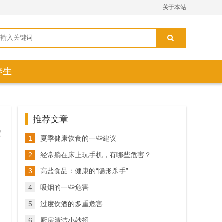
关于本站
养生
推荐文章
层
1
夏季健康饮食的一些建议
2
经常躺在床上玩手机，有哪些危害？
3
高盐食品：健康的“隐形杀手”
4
吸烟的一些危害
5
过度饮酒的多重危害
6
厨房清洁小妙招