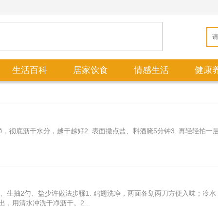
生活百科
居家饮食
情感生活
健康
，彻底沥干水分，越干越好2. 表面撒点盐、料酒腌5分钟3. 再轻轻拍一
勺、生抽2勺、盐少许做法步骤1. 鸡翅洗净，两面各划两刀方便入味；冷水
，用清水冲洗干净沥干。2...