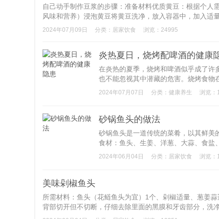
自己动手制作豆浆的步骤：准备材料优质黄豆：根据个人
风味和营养）浸泡黄豆将黄豆洗净，放入容器中，加入适量清
2024年07月09日
分类：
居家饮食
浏览：24995
炎热夏日，烧烤配啤酒的健康
在炎热的夏季，烧烤和啤酒似乎成了许
也不能忽视其中潜藏的危害。烧烤食物在
2024年07月07日
分类：
健康养生
浏览：1
砂锅鱼头的做法
砂锅鱼头是一道传统的菜肴，以其鲜美的
食材：鱼头、生姜、洋葱、大蒜、食盐、
2024年06月04日
分类：
居家饮食
浏览：1
美味剁椒鱼头
所需材料：鱼头（花鲢鱼头为宜）1个、剁椒适量、葱姜蒜
背部切开但不切断，仔细去除里面的黑膜和牙齿部分，洗净后