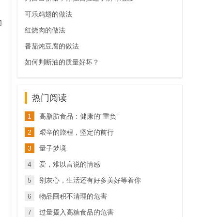
可乐鸡翅的做法
的
红烧肉的做法
番茄炖豆腐的做法
如何判断油的质量好坏？
热门阅读
1
高脂肪食品：健康的“重负”
2
艰辛的旅程，坚定的前行
3
量子梦境
4
爱，难以言说的情感
5
别灰心，生活还有好多美好等着你
6
物品囤积不清理的危害
7
过量摄入高糖食品的危害