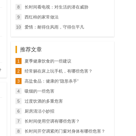
8
长时间看电视：对生活的潜在威胁
9
西红柿的家常做法
10
爱情：耐得住风雨，守得住平凡
推荐文章
1
夏季健康饮食的一些建议
？
2
经常躺在床上玩手机，有哪些危害？
3
高盐食品：健康的“隐形杀手”
4
吸烟的一些危害
5
过度饮酒的多重危害
6
厨房清洁小妙招
7
长时间使用空调有哪些危害？
8
长时间开空调紧闭门窗对身体有哪些危害？