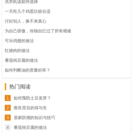
洗衣机该如何选择
一天吃几个鸡蛋比较合适
讨好别人，换不来真心
为自己骄傲，你独自扛过了所有艰难
可乐鸡翅的做法
红烧肉的做法
番茄炖豆腐的做法
如何判断油的质量好坏？
热门阅读
1
如何预防土豆发芽？
2
善良背后的得与失
3
居家防潮的知识与技巧
4
番茄炖豆腐的做法