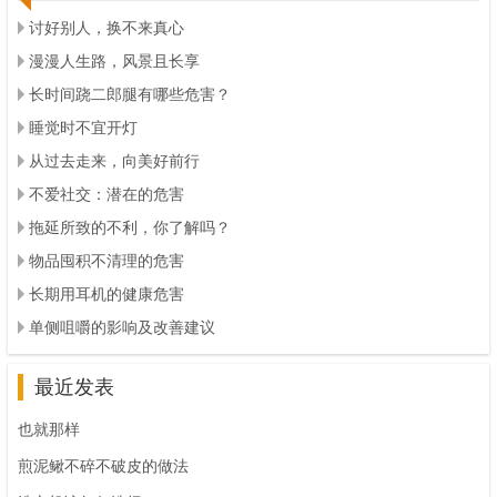
讨好别人，换不来真心
漫漫人生路，风景且长享
长时间跷二郎腿有哪些危害？
睡觉时不宜开灯
从过去走来，向美好前行
不爱社交：潜在的危害
拖延所致的不利，你了解吗？
物品囤积不清理的危害
长期用耳机的健康危害
单侧咀嚼的影响及改善建议
最近发表
也就那样
煎泥鳅不碎不破皮的做法