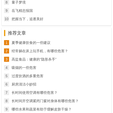
8
量子梦境
9
岳飞精忠报国
10
把握当下，追逐美好
推荐文章
1
夏季健康饮食的一些建议
2
经常躺在床上玩手机，有哪些危害？
3
高盐食品：健康的“隐形杀手”
4
吸烟的一些危害
5
过度饮酒的多重危害
6
厨房清洁小妙招
7
长时间使用空调有哪些危害？
8
长时间开空调紧闭门窗对身体有哪些危害？
9
哪些水果和蔬菜有助于缓解皮肤干燥？