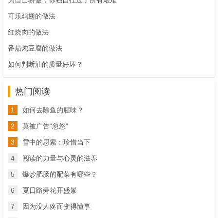
为自己骄傲，你独自扛过了所有艰难
可乐鸡翅的做法
红烧肉的做法
番茄炖豆腐的做法
如何判断油的质量好坏？
热门阅读
1
如何去除鱼的腥味？
2
莫被广告“忽悠”
3
雪中的思索：珍惜当下
4
阅读的力量与心灵的滋养
5
爆炒肥肠的配菜有哪些？
6
夏日路旁花开盛景
7
因为没人疼而变得懂事