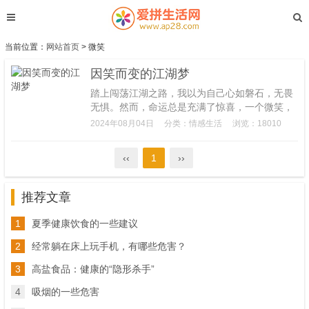
当前位置：
网站首页
> 微笑
因笑而变的江湖梦
踏上闯荡江湖之路，我以为自己心如磐石，无畏
无惧。然而，命运总是充满了惊喜，一个微笑，
便让我的江湖有了新的定义。我曾想象过江湖的
2024年08月04日
分类：
情感生活
浏览：18010
刀光剑影，也期待着路途中的奇人异事。我以为
自己已经做好...
‹‹
1
››
推荐文章
1
夏季健康饮食的一些建议
2
经常躺在床上玩手机，有哪些危害？
3
高盐食品：健康的“隐形杀手”
4
吸烟的一些危害